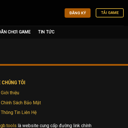
TẢI GAME
ĐĂNG KÝ
DẪN CHƠI GAME
TIN TỨC
Ề CHÚNG TÔI
Giới thiệu
Chính Sách Bảo Mật
Thông Tin Liên Hệ
gb.tools
là website cung cấp đường link chính