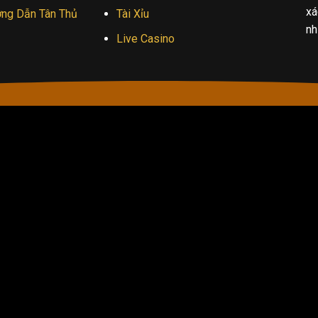
xá
ng Dẫn Tân Thủ
Tài Xỉu
nh
Live Casino