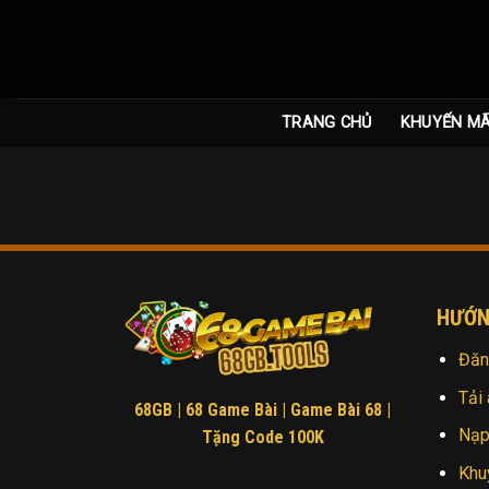
Bỏ
qua
nội
dung
TRANG CHỦ
KHUYẾN MÃ
HƯỚN
Đăn
Tải
68GB | 68 Game Bài | Game Bài 68 |
Nạp
Tặng Code 100K
Khu