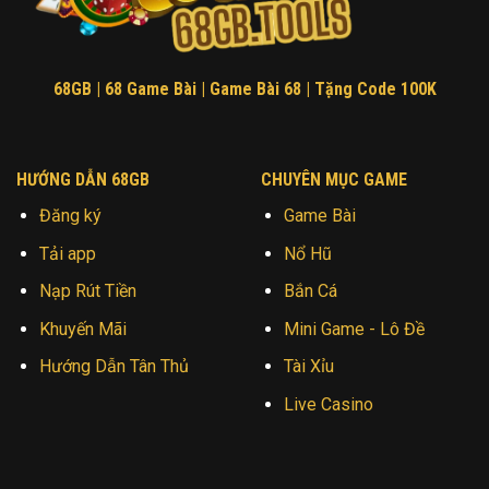
68GB | 68 Game Bài | Game Bài 68 | Tặng Code 100K
HƯỚNG DẪN 68GB
CHUYÊN MỤC GAME
Đăng ký
Game Bài
Tải app
Nổ Hũ
Nạp Rút Tiền
Bắn Cá
Khuyến Mãi
Mini Game - Lô Đề
Hướng Dẫn Tân Thủ
Tài Xỉu
Live Casino