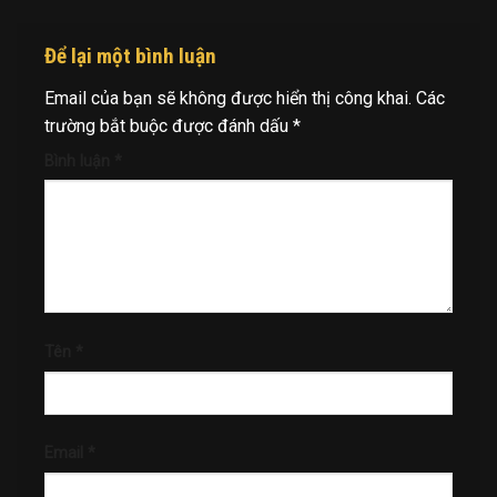
Để lại một bình luận
Email của bạn sẽ không được hiển thị công khai.
Các
trường bắt buộc được đánh dấu
*
Bình luận
*
Tên
*
Email
*