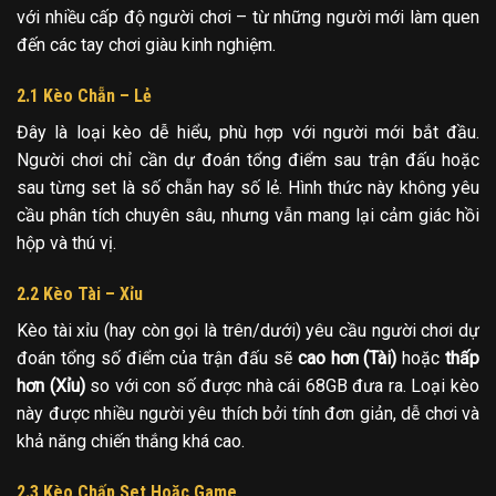
với nhiều cấp độ người chơi – từ những người mới làm quen
đến các tay chơi giàu kinh nghiệm.
2.1 Kèo Chẵn – Lẻ
Đây là loại kèo dễ hiểu, phù hợp với người mới bắt đầu.
Người chơi chỉ cần dự đoán tổng điểm sau trận đấu hoặc
sau từng set là số chẵn hay số lẻ. Hình thức này không yêu
cầu phân tích chuyên sâu, nhưng vẫn mang lại cảm giác hồi
hộp và thú vị.
2.2 Kèo Tài – Xỉu
Kèo tài xỉu (hay còn gọi là trên/dưới) yêu cầu người chơi dự
đoán tổng số điểm của trận đấu sẽ
cao hơn (Tài)
hoặc
thấp
hơn (Xỉu)
so với con số được nhà cái 68GB đưa ra. Loại kèo
này được nhiều người yêu thích bởi tính đơn giản, dễ chơi và
khả năng chiến thắng khá cao.
2.3 Kèo Chấp Set Hoặc Game