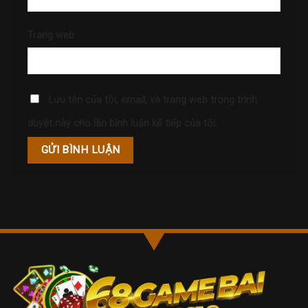
Trang web
Lưu tên của tôi, email, và trang web trong trình
duyệt này cho lần bình luận kế tiếp của tôi.