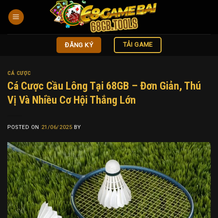
Bỏ
qua
nội
dung
TẢI GAME
ĐĂNG KÝ
CÁ CƯỢC
Cá Cược Cầu Lông Tại 68GB – Đơn Giản, Thú
Vị Và Nhiều Cơ Hội Thắng Lớn
POSTED ON
21/06/2025
BY