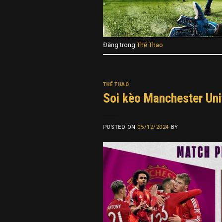
Đăng trong
Thể Thao
THỂ THAO
Soi kèo Manchester Uni
POSTED ON
05/12/2024
BY