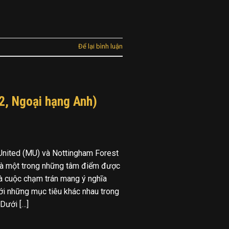
Để lại bình luận
2, Ngoại hạng Anh)
United (MU) và Nottingham Forest
là một trong những tâm điểm được
là cuộc chạm trán mang ý nghĩa
với những mục tiêu khác nhau trong
 Dưới […]