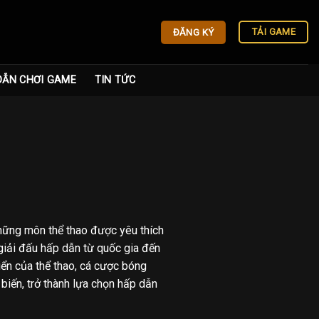
TẢI GAME
ĐĂNG KÝ
DẪN CHƠI GAME
TIN TỨC
hững môn thể thao được yêu thích
u giải đấu hấp dẫn từ quốc gia đến
riển của thể thao, cá cược bóng
biến, trở thành lựa chọn hấp dẫn