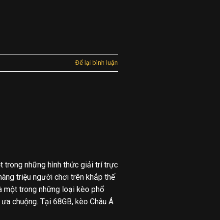
Để lại bình luận
trong những hình thức giải trí trực
hàng triệu người chơi trên khắp thế
là một trong những loại kèo phổ
i ưa chuộng. Tại 68GB, kèo Châu Á