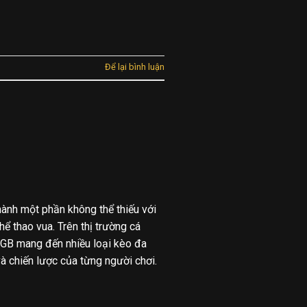
Để lại bình luận
hành một phần không thể thiếu với
 thao vua. Trên thị trường cá
68GB mang đến nhiều loại kèo đa
và chiến lược của từng người chơi.