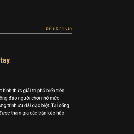
Để lại bình luận
 tay
hình thức giải trí phổ biến trên
 đông đảo người chơi nhờ mức
g trình ưu đãi đặc biệt. Tại cổng
được tham gia các trận kèo hấp