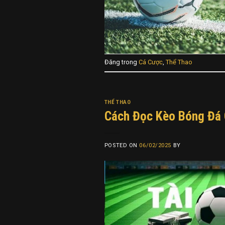
Đăng trong
Cá Cược
,
Thể Thao
THỂ THAO
Cách Đọc Kèo Bóng Đá 
POSTED ON
06/02/2025
BY