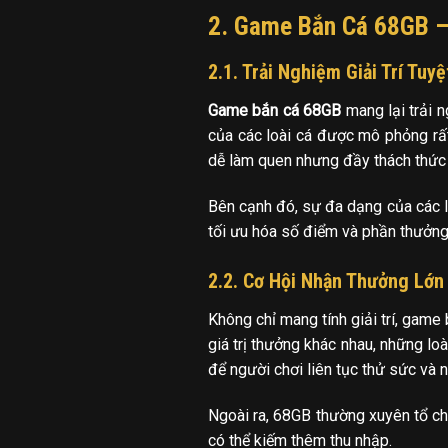
2. Game Bắn Cá 68GB –
2.1. Trải Nghiệm Giải Trí Tuyệ
Game bắn cá 68GB
mang lại trải 
của các loài cá được mô phỏng rấ
dễ làm quen nhưng đầy thách thức 
Bên cạnh đó, sự đa dạng của các l
tối ưu hóa số điểm và phần thưởn
2.2. Cơ Hội Nhận Thưởng Lớn
Không chỉ mang tính giải trí, game
giá trị thưởng khác nhau, những lo
để người chơi liên tục thử sức và 
Ngoài ra, 68GB thường xuyên tổ chứ
có thể kiếm thêm thu nhập.