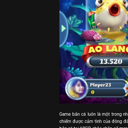
Game bắn cá luôn là một trong nh
chiếm được cảm tình của đông đảo 