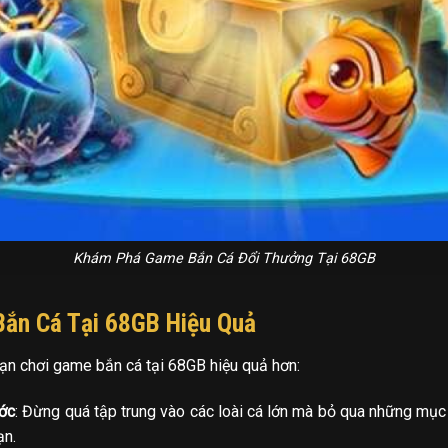
Khám Phá Game Bắn Cá Đổi Thưởng Tại 68GB
Bắn Cá Tại 68GB Hiệu Quả
bạn chơi game bắn cá tại 68GB hiệu quả hơn:
ước
: Đừng quá tập trung vào các loài cá lớn mà bỏ qua những mục 
ạn.