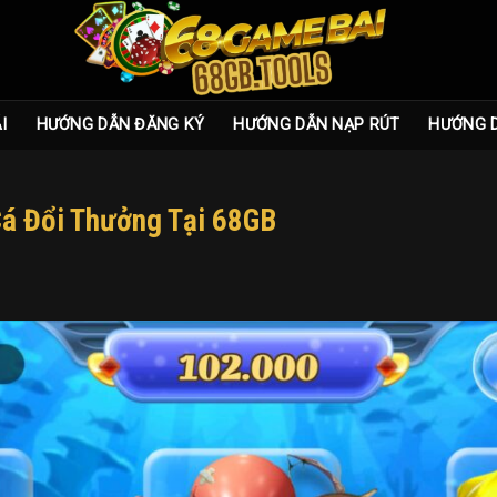
I
HƯỚNG DẪN ĐĂNG KÝ
HƯỚNG DẪN NẠP RÚT
HƯỚNG 
á Đổi Thưởng Tại 68GB