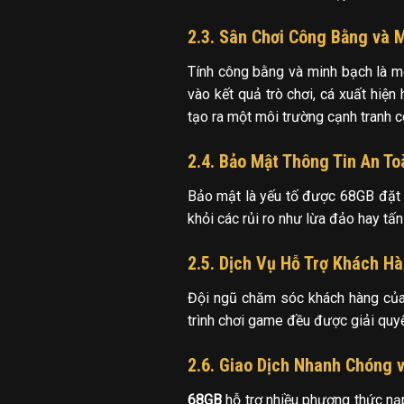
2.3. Sân Chơi Công Bằng và 
Tính công bằng và minh bạch là m
vào kết quả trò chơi, cá xuất hiệ
tạo ra một môi trường cạnh tranh c
2.4. Bảo Mật Thông Tin An To
Bảo mật là yếu tố được 68GB đặt l
khỏi các rủi ro như lừa đảo hay tấ
2.5. Dịch Vụ Hỗ Trợ Khách Hà
Đội ngũ chăm sóc khách hàng của 
trình chơi game đều được giải quy
2.6. Giao Dịch Nhanh Chóng v
68GB
hỗ trợ nhiều phương thức nạp