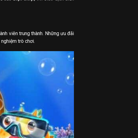
ành viên trung thành. Những ưu đãi
nghiệm trò chơi.