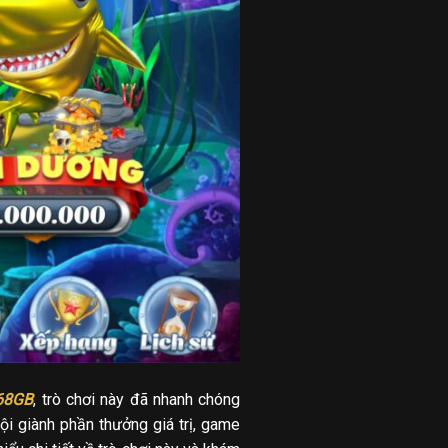
68GB
, trò chơi này đã nhanh chóng
ội giành phần thưởng giá trị, game