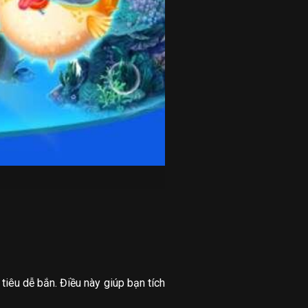
tiêu dễ bắn. Điều này giúp bạn tích