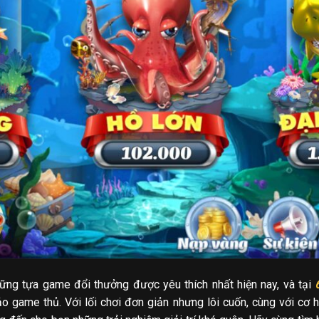
ững tựa game đổi thưởng được yêu thích nhất hiện nay, và tại
game thủ. Với lối chơi đơn giản nhưng lôi cuốn, cùng với cơ h