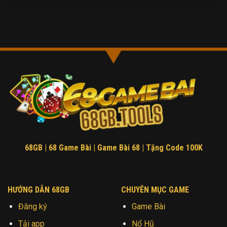
68GB | 68 Game Bài | Game Bài 68 | Tặng Code 100K
HƯỚNG DẪN 68GB
CHUYÊN MỤC GAME
Đăng ký
Game Bài
Tải app
Nổ Hũ