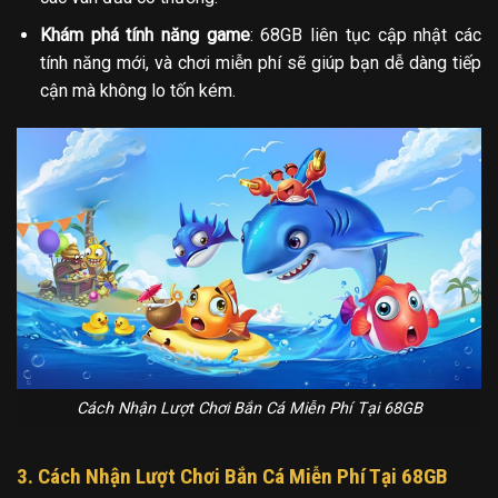
Khám phá tính năng game
: 68GB liên tục cập nhật các
tính năng mới, và chơi miễn phí sẽ giúp bạn dễ dàng tiếp
cận mà không lo tốn kém.
Cách Nhận Lượt Chơi Bắn Cá Miễn Phí Tại 68GB
3. Cách Nhận Lượt Chơi Bắn Cá Miễn Phí Tại 68GB