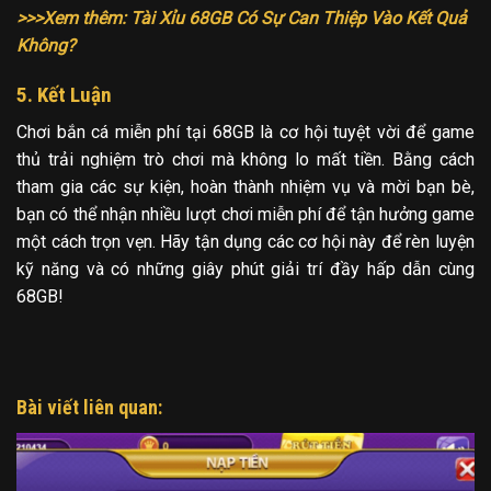
>>>Xem thêm: Tài Xỉu 68GB Có Sự Can Thiệp Vào Kết Quả
Không?
5. Kết Luận
Chơi bắn cá miễn phí tại 68GB là cơ hội tuyệt vời để game
thủ trải nghiệm trò chơi mà không lo mất tiền. Bằng cách
tham gia các sự kiện, hoàn thành nhiệm vụ và mời bạn bè,
bạn có thể nhận nhiều lượt chơi miễn phí để tận hưởng game
một cách trọn vẹn. Hãy tận dụng các cơ hội này để rèn luyện
kỹ năng và có những giây phút giải trí đầy hấp dẫn cùng
68GB!
Bài viết liên quan: