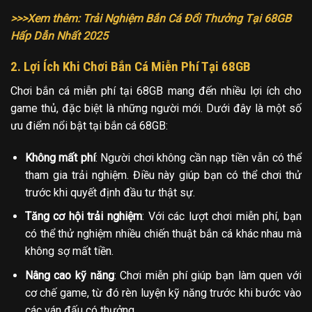
>>>Xem thêm: Trải Nghiệm Bắn Cá Đổi Thưởng Tại 68GB
Hấp Dẫn Nhất 2025
2. Lợi Ích Khi Chơi Bắn Cá Miễn Phí Tại 68GB
Chơi bắn cá miễn phí tại 68GB mang đến nhiều lợi ích cho
game thủ, đặc biệt là những người mới. Dưới đây là một số
ưu điểm nổi bật tại bắn cá 68GB:
Không mất phí
: Người chơi không cần nạp tiền vẫn có thể
tham gia trải nghiệm. Điều này giúp bạn có thể chơi thử
trước khi quyết định đầu tư thật sự.
Tăng cơ hội trải nghiệm
: Với các lượt chơi miễn phí, bạn
có thể thử nghiệm nhiều chiến thuật bắn cá khác nhau mà
không sợ mất tiền.
Nâng cao kỹ năng
: Chơi miễn phí giúp bạn làm quen với
cơ chế game, từ đó rèn luyện kỹ năng trước khi bước vào
các ván đấu có thưởng.