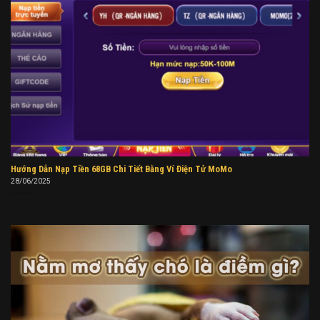
Hướng Dẫn Nạp Tiền 68GB Chi Tiết Bằng Ví Điện Tử MoMo
28/06/2025