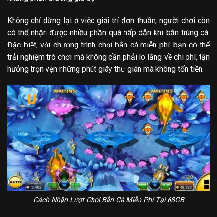
Không chỉ dừng lại ở việc giải trí đơn thuần, người chơi còn
có thể nhận được nhiều phần quà hấp dẫn khi bắn trúng cá.
Đặc biệt, với chương trình chơi bắn cá miễn phí, bạn có thể
trải nghiệm trò chơi mà không cần phải lo lắng về chi phí, tận
hưởng trọn vẹn những phút giây thư giãn mà không tốn tiền.
Cách Nhận Lượt Chơi Bắn Cá Miễn Phí Tại 68GB