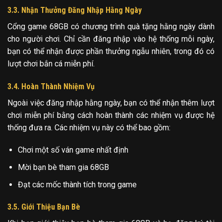
3.3. Nhận Thưởng Đăng Nhập Hằng Ngày
Cổng game 68GB có chương trình quà tặng hằng ngày dành
cho người chơi. Chỉ cần đăng nhập vào hệ thống mỗi ngày,
bạn có thể nhận được phần thưởng ngẫu nhiên, trong đó có
lượt chơi bắn cá miễn phí.
3.4. Hoàn Thành Nhiệm Vụ
Ngoài việc đăng nhập hằng ngày, bạn có thể nhận thêm lượt
chơi miễn phí bằng cách hoàn thành các nhiệm vụ được hệ
thống đưa ra. Các nhiệm vụ này có thể bao gồm:
Chơi một số ván game nhất định
Mời bạn bè tham gia 68GB
Đạt các mốc thành tích trong game
3.5. Giới Thiệu Bạn Bè