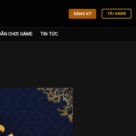
TẢI GAME
ĐĂNG KÝ
DẪN CHƠI GAME
TIN TỨC