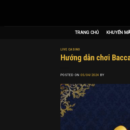
Bỏ
qua
nội
dung
TRANG CHỦ
KHUYẾN MÃ
LIVE CASINO
Hướng dẫn chơi Baccar
POSTED ON
05/04/2024
BY