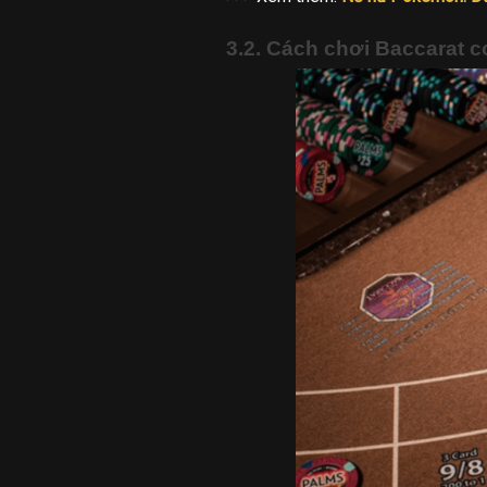
3.2. Cách chơi Baccarat 