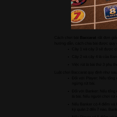
Cách chơi bài 
Baccarat 
rất đơn gi
hướng dẫn, cách chia bài được quy 
Cây 1 và cây 3 sẽ được ch
Cây 2 và cây 4 là của Ban
Việc rút lá bài thứ 3 phụ 
Luật chơi Baccarat quy định như sau
Đối với Player: Nếu tổng 
ngừng rút bài.
Đối với Banker: Nếu tổng đi
lá bài. Nếu người chơi rú
Nếu Banker có 4 điểm và P
kỳ quân 2 đến 7 nào, Bank