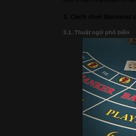
Bước 4: Kiểm tra lại thông tin và bấ
3. Cách chơi Baccarat ch
3.1. Thuật ngữ phổ biến