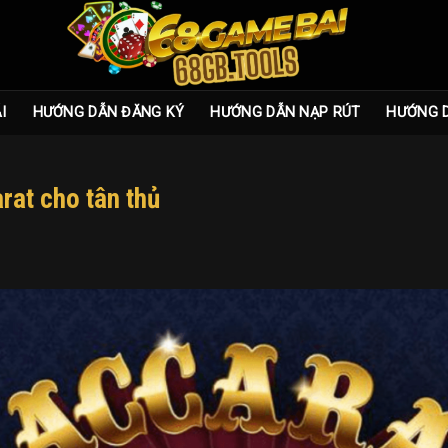
I
HƯỚNG DẪN ĐĂNG KÝ
HƯỚNG DẪN NẠP RÚT
HƯỚNG 
at cho tân thủ