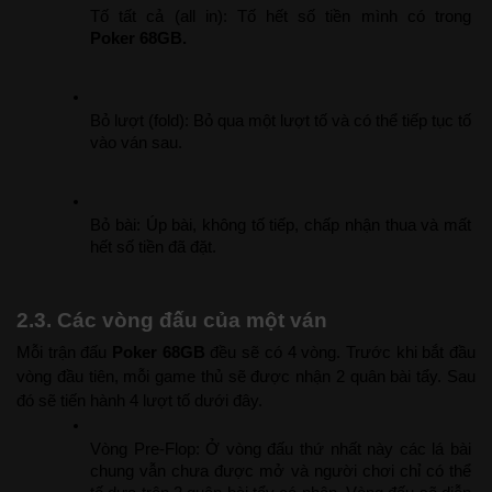
Tố tất cả (all in): Tố hết số tiền mình có trong 
Poker 68GB.
Bỏ lượt (fold): Bỏ qua một lượt tố và có thể tiếp tục tố 
vào ván sau.
Bỏ bài: Úp bài, không tố tiếp, chấp nhận thua và mất 
hết số tiền đã đặt.
2.3. Các vòng đấu của một ván  
Mỗi trận đấu 
Poker 68GB 
đều sẽ có 4 vòng. Trước khi bắt đầu 
vòng đầu tiên, mỗi game thủ sẽ được nhận 2 quân bài tẩy. Sau 
đó sẽ tiến hành 4 lượt tố dưới đây.
Vòng Pre-Flop: Ở vòng đấu thứ nhất này các lá bài 
chung vẫn chưa được mở và người chơi chỉ có thể 