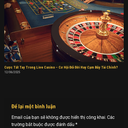
Cược Tất Tay Trong Live Casino – Cơ Hội Đổi Đời Hay Cạm Bẫy Tài Chính?
12/06/2025
Để lại một bình luận
Email của bạn sẽ không được hiển thị công khai.
Các
trường bắt buộc được đánh dấu
*