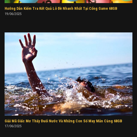
Hướng Dẫn Kiểm Tra Kết Quả Lô Đề Nhanh Nhất Tại Cổng Game 68GB
19/06/2025
Giải Mã Giấc Mơ Thấy Đuối Nước Và Những Con Số May Mắn Cùng 68GB
17/06/2025