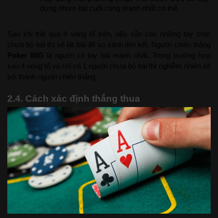
dựng nhóm bài cuối cùng mạnh nhất có thể.
Sau khi trải qua 4 vòng tố trên, nếu vẫn còn những tay chơi 
chưa bỏ bài thì sẽ lật bài để so sánh liên kết. Người chiến thắng 
Poker 68G 
là người có tay bài mạnh nhất. Trong trường hợp 
sau 4 vòng tố và chỉ có 1 người chưa bỏ bài thì nghiễm nhiên sẽ 
trở thành người chiến thắng. 
2.4. Cách xác định thắng thua 