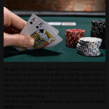
Để giành chiến thắng thì game thủ cần phải tính toán đưa ra 
chiến lược và cách chơi hợp lý để tạo ra tay bài mạnh nhất từ 2 
thẻ cá nhân và 5 thẻ chung. Qua mỗi vòng đấu, người chơi sẽ 
được đưa ra lựa chọn cược hay tố. Anh em cần sử dụng trí tuệ 
và óc phán đoán của mình để nhanh chóng đưa ra nước đi an 
toàn và giành chiến thắng. 
Tiếp theo cổng game sẽ gửi đến các bạn cách chơi bài 
Poker 
68GB 
chi tiết nhất.