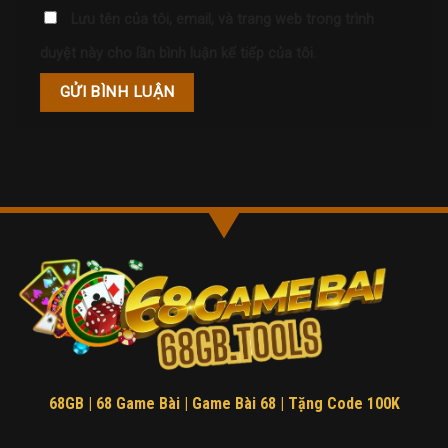
Lưu tên của tôi, email, và trang web trong trình
duyệt này cho lần bình luận kế tiếp của tôi.
68GB | 68 Game Bài | Game Bài 68 | Tặng Code 100K