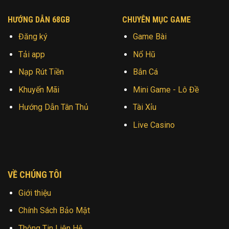
HƯỚNG DẪN 68GB
CHUYÊN MỤC GAME
Đăng ký
Game Bài
Tải app
Nổ Hũ
Nạp Rút Tiền
Bắn Cá
Khuyến Mãi
Mini Game - Lô Đề
Hướng Dẫn Tân Thủ
Tài Xỉu
Live Casino
VỀ CHÚNG TÔI
Giới thiệu
Chính Sách Bảo Mật
Thông Tin Liên Hệ