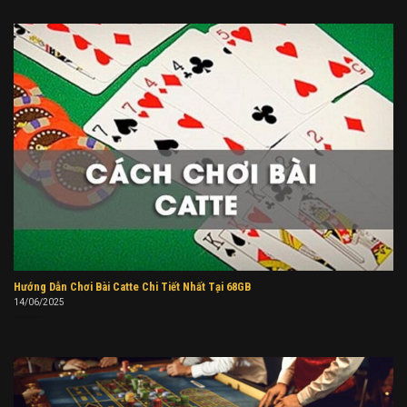
Hướng Dẫn Chơi Bài Catte Chi Tiết Nhất Tại 68GB
14/06/2025