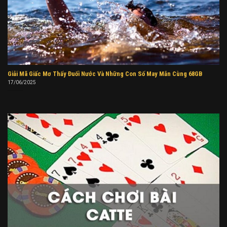
Giải Mã Giấc Mơ Thấy Đuối Nước Và Những Con Số May Mắn Cùng 68GB
17/06/2025