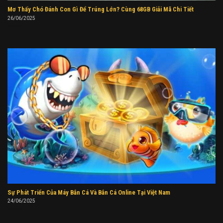
Mơ Thấy Chó Đánh Con Gì Để Trúng Lớn? Cùng 68GB Giải Mã Chi Tiết
26/06/2025
Sự Phát Triển Của Máy Bắn Cá Và Bắn Cá Online Tại Việt Nam
24/06/2025