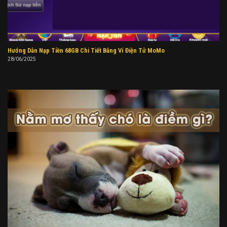
Hướng Dẫn Nạp Tiền 68GB Chi Tiết Bằng Ví Điện Tử MoMo
28/06/2025