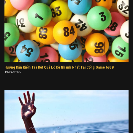
Hướng Dẫn Kiểm Tra Kết Quả Lô Đề Nhanh Nhất Tại Cổng Game 68GB
19/06/2025