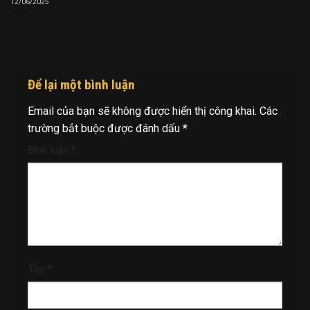
12/06/2025
Để lại một bình luận
Email của bạn sẽ không được hiển thị công khai.
Các
trường bắt buộc được đánh dấu
*
Bình luận
*
Tên
*