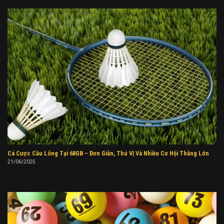
Cá Cược Cầu Lông Tại 68GB – Đơn Giản, Thú Vị Và Nhiều Cơ Hội Thắng Lớn
21/06/2025