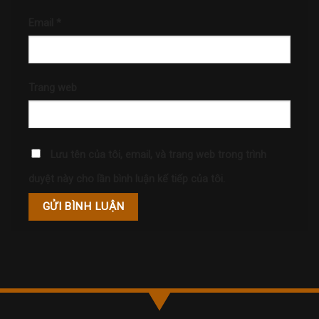
Email
*
Trang web
Lưu tên của tôi, email, và trang web trong trình
duyệt này cho lần bình luận kế tiếp của tôi.