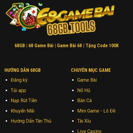
68GB | 68 Game Bài | Game Bài 68 | Tặng Code 100K
HƯỚNG DẪN 68GB
CHUYÊN MỤC GAME
Đăng ký
Game Bài
Tải app
Nổ Hũ
Nạp Rút Tiền
Bắn Cá
Khuyến Mãi
Mini Game - Lô Đề
Hướng Dẫn Tân Thủ
Tài Xỉu
Live Casino