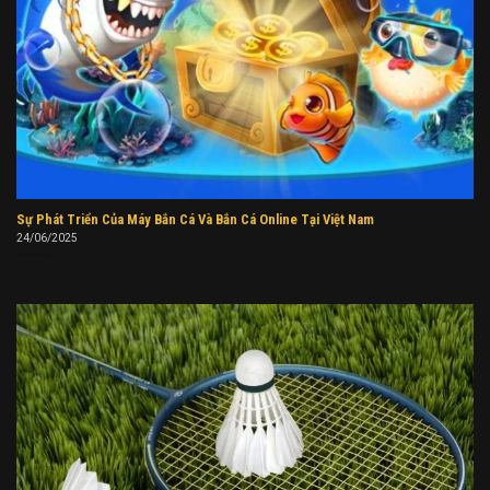
Sự Phát Triển Của Máy Bắn Cá Và Bắn Cá Online Tại Việt Nam
24/06/2025