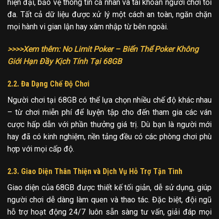
hiện đại, bảo vệ thông tin cá nhân và tài khoản người chơi tối
đa. Tất cả dữ liệu được xử lý một cách an toàn, ngăn chặn
mọi hành vi gian lận hay xâm nhập từ bên ngoài.
>>>>Xem thêm: No Limit Poker – Biến Thể Poker Không
Giới Hạn Đầy Kịch Tính Tại 68GB
2.2. Đa Dạng Chế Độ Chơi
Người chơi tại 68GB có thể lựa chọn nhiều chế độ khác nhau
– từ chơi miễn phí để luyện tập cho đến tham gia các ván
cược hấp dẫn với phần thưởng giá trị. Dù bạn là người mới
hay đã có kinh nghiệm, nền tảng đều có các phòng chơi phù
hợp với mọi cấp độ.
2.3. Giao Diện Thân Thiện và Dịch Vụ Hỗ Trợ Tận Tình
Giao diện của 68GB được thiết kế tối giản, dễ sử dụng, giúp
người chơi dễ dàng làm quen và thao tác. Đặc biệt, đội ngũ
hỗ trợ hoạt động 24/7 luôn sẵn sàng tư vấn, giải đáp mọi