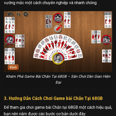
vướng mắc một cách chuyên nghiệp và nhanh chóng.
Khám Phá Game Bài Chắn Tại 68GB – Sân Chơi Dân Gian Hiện
Đại
3. Hướng Dẫn Cách Chơi Game bài Chắn Tại 68GB
Để tham gia chơi game bài Chắn tại 68GB một cách hiệu quả,
bạn nên nắm được các bước cơ bản dưới đây: