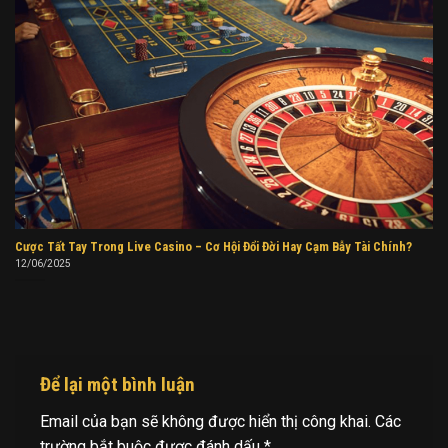
Cược Tất Tay Trong Live Casino – Cơ Hội Đổi Đời Hay Cạm Bẫy Tài Chính?
12/06/2025
Để lại một bình luận
Email của bạn sẽ không được hiển thị công khai.
Các
trường bắt buộc được đánh dấu
*