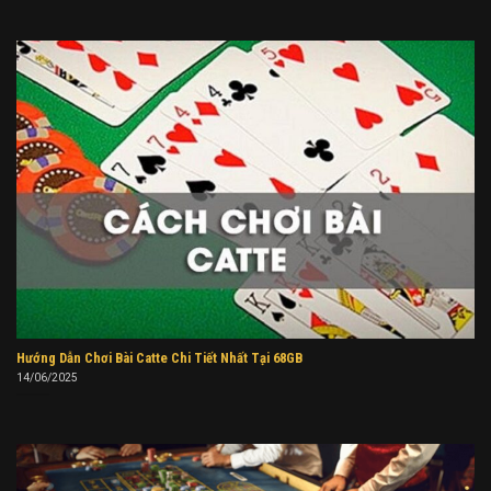
Hướng Dẫn Chơi Bài Catte Chi Tiết Nhất Tại 68GB
14/06/2025