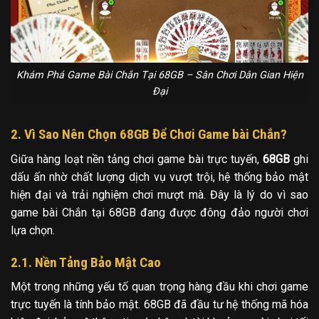
Khám Phá Game Bài Chắn Tại 68GB – Sân Chơi Dân Gian Hiện
Đại
2. Vì Sao Nên Chọn 68GB Để Chơi Game bài Chắn?
Giữa hàng loạt nền tảng chơi game bài trực tuyến,
68GB
ghi
dấu ấn nhờ chất lượng dịch vụ vượt trội, hệ thống bảo mật
hiện đại và trải nghiệm chơi mượt mà. Đây là lý do vì sao
game bài Chắn tại 68GB đang được đông đảo người chơi
lựa chọn.
2.1. Nền Tảng Bảo Mật Cao
Một trong những yếu tố quan trọng hàng đầu khi chơi game
trực tuyến là tính bảo mật. 68GB đã đầu tư hệ thống mã hóa