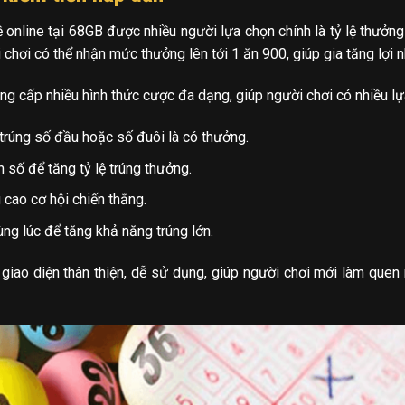
 online tại 68GB được nhiều người lựa chọn chính là tỷ lệ thưởng
ời chơi có thể nhận mức thưởng lên tới 1 ăn 900, giúp gia tăng lợi 
ng cấp nhiều hình thức cược đa dạng, giúp người chơi có nhiều lự
trúng số đầu hoặc số đuôi là có thưởng.
 số để tăng tỷ lệ trúng thưởng.
cao cơ hội chiến thắng.
ng lúc để tăng khả năng trúng lớn.
giao diện thân thiện, dễ sử dụng, giúp người chơi mới làm quen