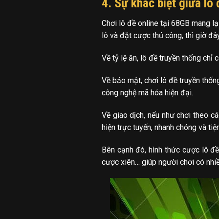
4. Sự khác biệt giữa lô 
Chơi lô đề online tại 68GB mang lại
lô và đặt cược thủ công, thì giờ đâ
Về tỷ lệ ăn, lô đề truyền thống chỉ
Về bảo mật, chơi lô đề truyền thống
công nghệ mã hóa hiện đại.
Về giao dịch, nếu như chơi theo cá
hiện trực tuyến, nhanh chóng và tiện
Bên cạnh đó, hình thức cược lô đề 
cược xiên… giúp người chơi có nhiề