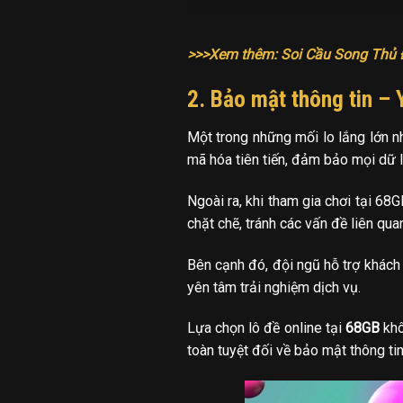
>>>Xem thêm: Soi Cầu Song Thủ 
2. Bảo mật thông tin – 
Một trong những mối lo lắng lớn n
mã hóa tiên tiến, đảm bảo mọi dữ l
Ngoài ra, khi tham gia chơi tại 68
chặt chẽ, tránh các vấn đề liên qua
Bên cạnh đó, đội ngũ hỗ trợ khách
yên tâm trải nghiệm dịch vụ.
Lựa chọn lô đề online tại
68GB
khô
toàn tuyệt đối về bảo mật thông tin