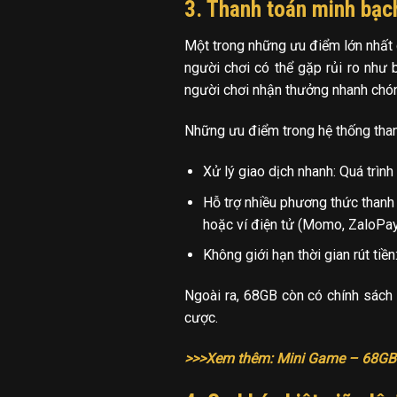
3. Thanh toán minh bạch
Một trong những ưu điểm lớn nhất c
người chơi có thể gặp rủi ro như 
người chơi nhận thưởng nhanh chó
Những ưu điểm trong hệ thống tha
Xử lý giao dịch nhanh: Quá trình 
Hỗ trợ nhiều phương thức thanh
hoặc ví điện tử (Momo, ZaloPay,
Không giới hạn thời gian rút tiề
Ngoài ra, 68GB còn có chính sách h
cược.
>>>Xem thêm: Mini Game – 68GB