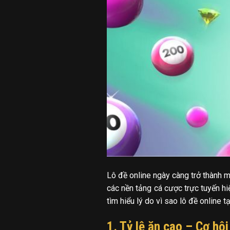
Lô đề online ngày càng trở thành mộ
các nền tảng cá cược trực tuyến hi
tìm hiểu lý do vì sao lô đề online t
1. Tỷ lệ ăn cao – Cơ hộ