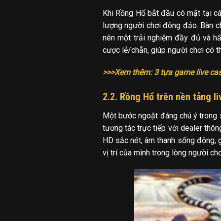
Khi Rồng Hổ bắt đầu có mặt tại cá
lượng người chơi đông đảo. Bàn chơ
nên một trải nghiệm đầy đủ và h
cược lẻ/chẵn, giúp người chơi có t
>>>Xem thêm: 3 tựa game live cas
2.2. Rồng Hổ trên nền tảng li
Một bước ngoặt đáng chú ý trong sự
tương tác trực tiếp với dealer thô
HD sắc nét, âm thanh sống động, g
vị trí của mình trong lòng người chơ