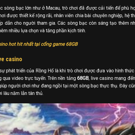
c sòng bạc lớn như ở Macau, trò chơi đã được cải tiến để phù h
i được thiết kế rộng rãi, nhân viên chia bài chuyên nghiệp, hệ t
ấp dẫn cho người tham gia. Các sòng bạc còn sáng tạo thêm n
hêm nhiều lựa chọn và tăng phần kịch tính.
ino hot hit nhất tại cổng game 68GB
ve casino
 phát triển của Rồng Hổ là khi trò chơi được đưa vào hình thức 
ng qua video trực tuyến. Trên nền tảng
68GB
, live casino mang đến
iúp người chơi như đang ngồi tại một sòng bạc thực thụ. Đây cũ
i lâu năm lẫn tân thủ.