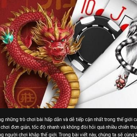
g những trò chơi bài hấp dẫn và dễ tiếp cận nhất trong thế giới cá
t chơi đơn giản, tốc độ nhanh và không đòi hỏi quá nhiều chiến thu
 người chơi khắp thế giới. Trong bài viết này, chúng ta sẽ cùng 