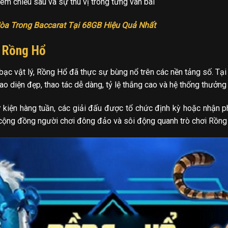
êm chiều sâu và sự thú vị trong từng ván bài
òa Trong Baccarat Tại 68GB Hiệu Quả Nhất
a Rồng Hổ
bạc vật lý, Rồng Hổ đã thực sự bùng nổ trên các nền tảng số. Tạ
iao diện đẹp, thao tác dễ dàng, tỷ lệ thắng cao và hệ thống thưởn
 kiện hàng tuần, các giải đấu được tổ chức định kỳ hoặc nhận 
ì cộng đồng người chơi đông đảo và sôi động quanh trò chơi Rồng