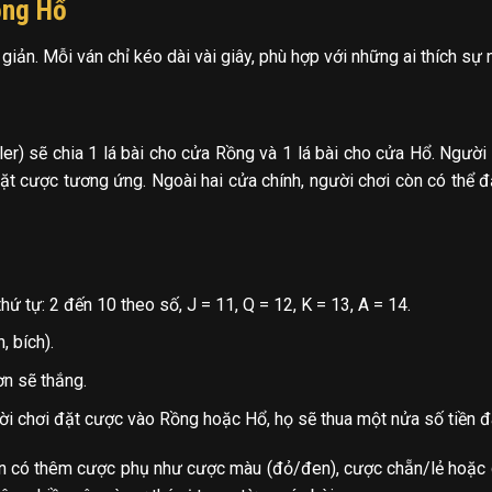
ồng Hổ
giản. Mỗi ván chỉ kéo dài vài giây, phù hợp với những ai thích sự 
aler) sẽ chia 1 lá bài cho cửa Rồng và 1 lá bài cho cửa Hổ. Ngườ
 đặt cược tương ứng. Ngoài hai cửa chính, người chơi còn có thể 
hứ tự: 2 đến 10 theo số, J = 11, Q = 12, K = 13, A = 14.
, bích).
ơn sẽ thắng.
ời chơi đặt cược vào Rồng hoặc Hổ, họ sẽ thua một nửa số tiền đ
 có thêm cược phụ như cược màu (đỏ/đen), cược chẵn/lẻ hoặc c