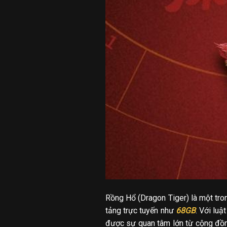
Rồng Hổ (Dragon Tiger) là một tron
tảng trực tuyến như
68GB
. Với luậ
được sự quan tâm lớn từ cộng đồng