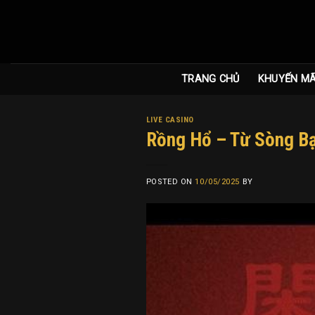
Bỏ
qua
nội
dung
TRANG CHỦ
KHUYẾN MÃ
LIVE CASINO
Rồng Hổ – Từ Sòng Bạ
POSTED ON
10/05/2025
BY