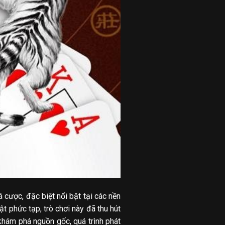
 cược, đặc biệt nổi bật tại các nền
ật phức tạp, trò chơi này đã thu hút
khám phá nguồn gốc, quá trình phát