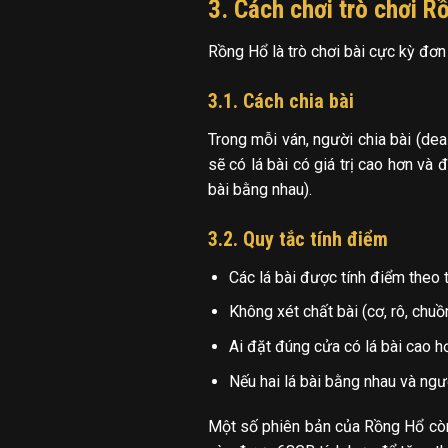
3. Cách chơi trò chơi R
Rồng Hổ là trò chơi bài cực kỳ đơn 
3.1. Cách chia bài
Trong mỗi ván, người chia bài (de
sẽ có lá bài có giá trị cao hơn và
bài bằng nhau).
3.2. Quy tắc tính điểm
Các lá bài được tính điểm theo t
Không xét chất bài (cơ, rô, chuồn
Ai đặt đúng cửa có lá bài cao h
Nếu hai lá bài bằng nhau và ngư
Một số phiên bản của Rồng Hổ còn