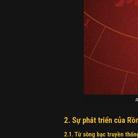
R
2. Sự phát triển của Rồ
2.1. Từ sòng bạc truyền thốn