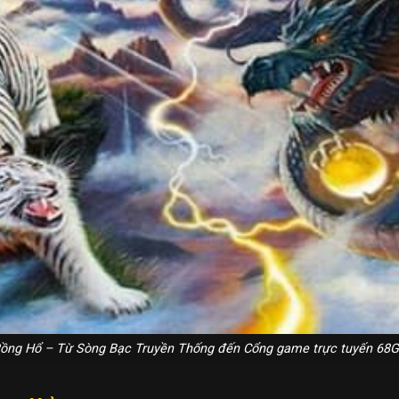
ồng Hổ – Từ Sòng Bạc Truyền Thống đến Cổng game trực tuyến 68