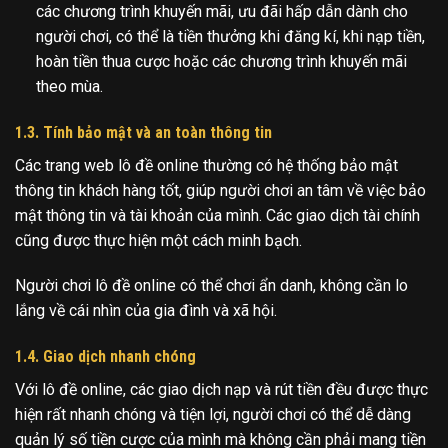
các chương trình khuyến mãi, ưu đãi hấp dẫn dành cho
người chơi, có thể là tiền thưởng khi đăng kí, khi nạp tiền,
hoàn tiền thua cược hoặc các chương trình khuyến mãi
theo mùa.
1.3. Tính bảo mật và an toàn thông tin
Các trang web lô đề online thường có hệ thống bảo mật
thông tin khách hàng tốt, giúp người chơi an tâm về việc bảo
mật thông tin và tài khoản của mình. Các giao dịch tài chính
cũng được thực hiện một cách minh bạch.
Người chơi lô đề online có thể chơi ẩn danh, không cần lo
lắng về cái nhìn của gia đình và xã hội.
1.4. Giao dịch nhanh chóng
Với lô đề online, các giao dịch nạp và rút tiền đều được thực
hiện rất nhanh chóng và tiện lợi, người chơi có thể dễ dàng
quản lý số tiền cược của mình mà không cần phải mang tiền