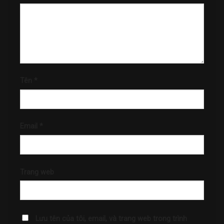
Tên
*
Email
*
Trang web
Lưu tên của tôi, email, và trang web trong trình