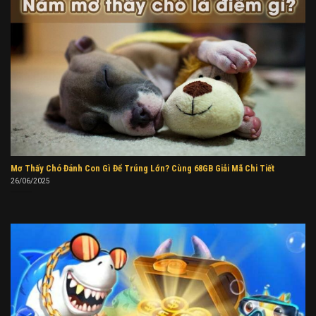
Mơ Thấy Chó Đánh Con Gì Để Trúng Lớn? Cùng 68GB Giải Mã Chi Tiết
26/06/2025