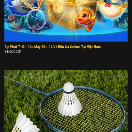
Sự Phát Triển Của Máy Bắn Cá Và Bắn Cá Online Tại Việt Nam
24/06/2025