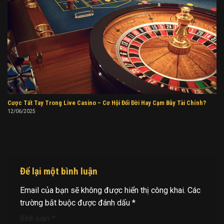
Cược Tất Tay Trong Live Casino – Cơ Hội Đổi Đời Hay Cạm Bẫy Tài Chính?
12/06/2025
Để lại một bình luận
Email của bạn sẽ không được hiển thị công khai.
Các
trường bắt buộc được đánh dấu
*
Bình luận
*