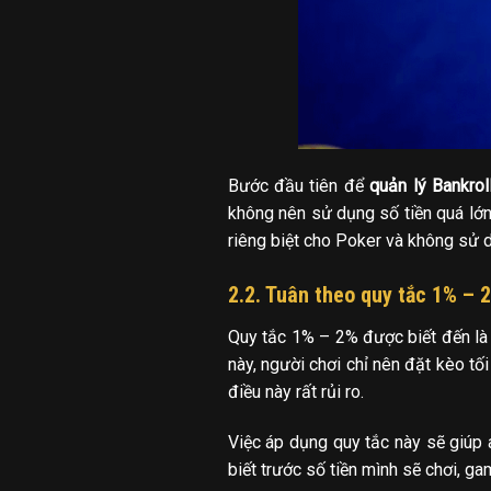
Bước đầu tiên để
quản lý Bankrol
không nên sử dụng số tiền quá lớn 
riêng biệt cho Poker và không sử 
2.2. Tuân theo quy tắc 1% – 
Quy tắc 1% – 2% được biết đến là
này, người chơi chỉ nên đặt kèo tố
điều này rất rủi ro.
Việc áp dụng quy tắc này sẽ giúp a
biết trước số tiền mình sẽ chơi, g