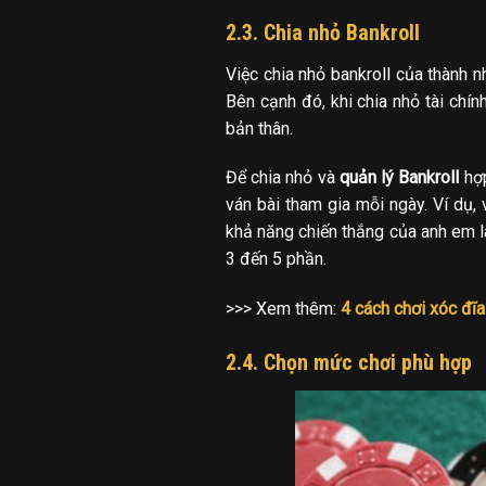
2.3. Chia nhỏ Bankroll
Việc chia nhỏ bankroll của thành n
Bên cạnh đó, khi chia nhỏ tài chí
bản thân.
Để chia nhỏ và
quản lý Bankroll
hợ
ván bài tham gia mỗi ngày. Ví dụ, 
khả năng chiến thắng của anh em là
3 đến 5 phần.
>>> Xem thêm:
4 cách chơi xóc đĩa
2.4. Chọn mức chơi phù hợp