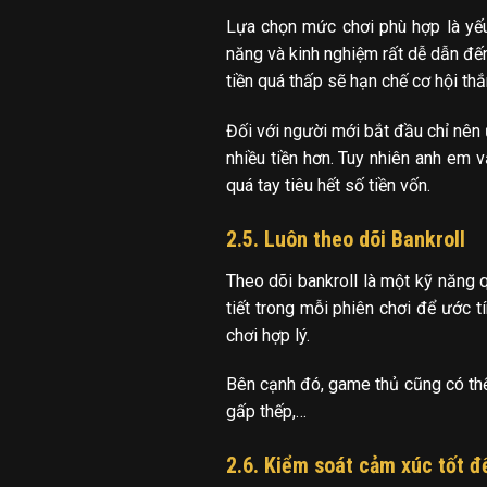
Lựa chọn mức chơi phù hợp là yếu
năng và kinh nghiệm rất dễ dẫn đế
tiền quá thấp sẽ hạn chế cơ hội th
Đối với người mới bắt đầu chỉ nên 
nhiều tiền hơn. Tuy nhiên anh em 
quá tay tiêu hết số tiền vốn.
2.5. Luôn theo dõi Bankroll
Theo dõi bankroll là một kỹ năng q
tiết trong mỗi phiên chơi để ước t
chơi hợp lý.
Bên cạnh đó, game thủ cũng có th
gấp thếp,…
2.6. Kiểm soát cảm xúc tốt để