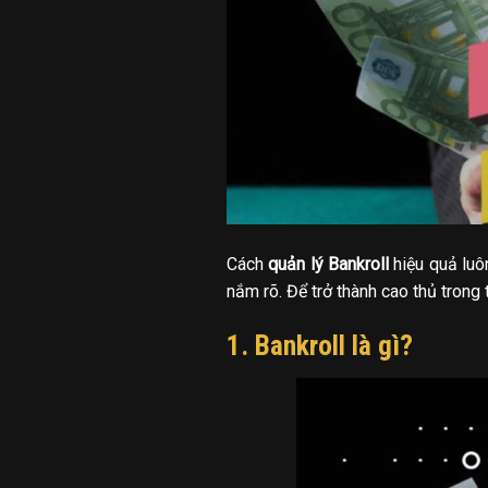
Cách
quản lý Bankroll
hiệu quả luô
nắm rõ. Để trở thành cao thủ trong
1. Bankroll là gì?