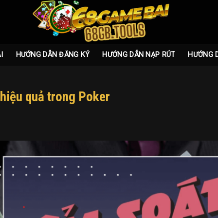
I
HƯỚNG DẪN ĐĂNG KÝ
HƯỚNG DẪN NẠP RÚT
HƯỚNG 
 hiệu quả trong Poker