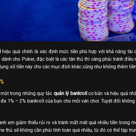
l
hiệu quả chính là xác định mức tiền phù hợp với khả năng tài
dành cho Poker, đặc biệt là các tân thủ thì càng phải tránh điều 
dụng số tiền này cho các mục đích khác cũng như không thêm tiền
2%
 một trong những quy tắc
quản lý bankroll
cơ bản và hiệu quả nhấ
i đa 1% – 2% bankroll của bạn cho mỗi ván chơi. Tuyệt đối không
nh em giảm thiểu rủi ro và tránh mất mát quá nhiều tiền trong mộ
ame thủ sẽ không cần phải tính toán quá nhiều, từ đó có thể tập tr