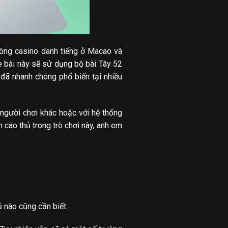
sòng casino danh tiếng ở Macao và
e bài này sẽ sử dụng bộ bài Tây 52
y
đã nhanh chóng phổ biến tại nhiều
 người chơi khác hoặc với hệ thống
 cao thủ trong trò chơi này, anh em
 nào cũng cần biết: