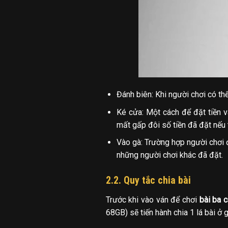
Đánh biên: Khi người chơi có th
Ké cửa: Một cách để đặt tiền v
mất gấp đôi số tiền đã đặt nếu 
Vào gà: Trường hợp người chơi 
những người chơi khác đã đặt.
2.2. Quy tắc chia bài
Trước khi vào ván để chơi
bài ba 
68GB) sẽ tiến hành chia 1 lá bài ở 