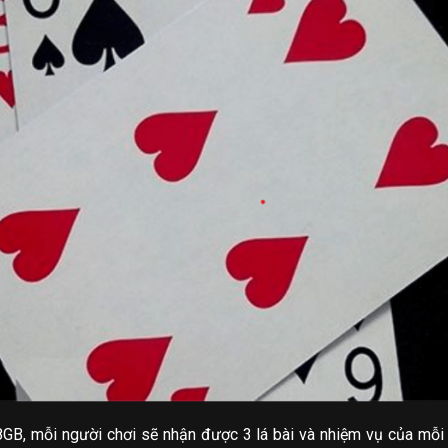
8GB, mỗi người chơi sẽ nhận được 3 lá bài và nhiệm vụ của mỗi 