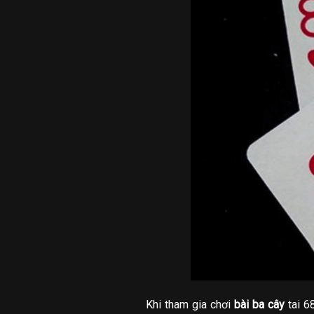
Khi tham gia chơi
bài ba cây
tai 6