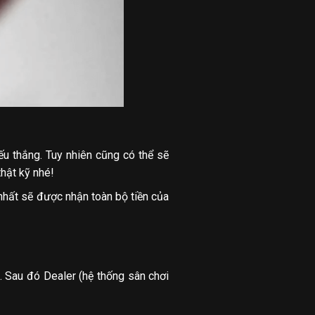
ếu thắng. Tuy nhiên cũng có thể sẽ
thật kỹ nhé!
nhất sẽ được nhận toàn bộ tiền của
 Sau đó Dealer (hệ thống sân chơi