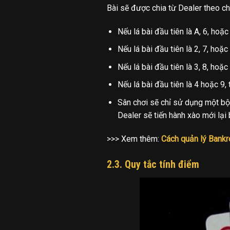
Bài sẽ được chia từ Dealer theo ch
Nếu lá bài đầu tiên là A, 6, hoặc
Nếu lá bài đầu tiên là 2, 7, hoặc
Nếu lá bài đầu tiên là 3, 8, hoặc
Nếu lá bài đầu tiên là 4 hoặc 9, 
Sân chơi sẽ chỉ sử dụng một bộ b
Dealer sẽ tiến hành xào mới lạ
>>> Xem thêm:
Cách quản lý Bankro
2.3. Quy tắc tính điểm