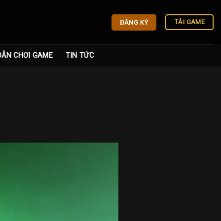
TẢI GAME
ĐĂNG KÝ
DẪN CHƠI GAME
TIN TỨC